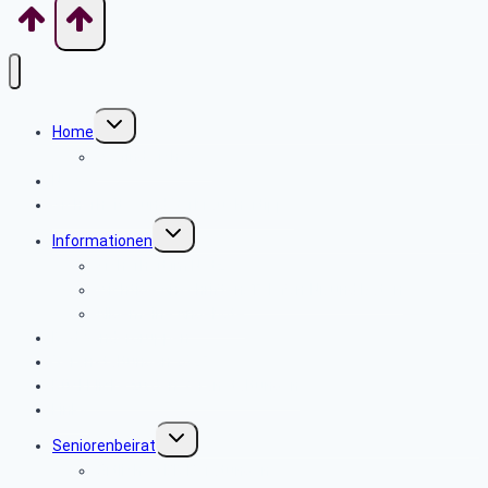
Untermenü
Home
umschalten
Wo finde ich was
News
Sicherheits- und Verbrauchertipps
Untermenü
Informationen
umschalten
Sicherheit im Netz
Wichtige Anschriften, Telefon-Nr. und Daten
Allgemeine Angebote
Radwandergruppen
Veranstaltungen 2025
Rückblicke zu den Veranstaltungen
Links
Untermenü
Seniorenbeirat
umschalten
Örtliche SBR Beratungen