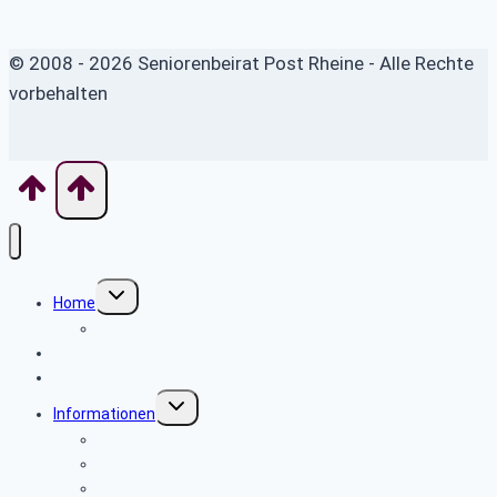
© 2008 - 2026 Seniorenbeirat Post Rheine - Alle Rechte
vorbehalten
Untermenü
Home
umschalten
Wo finde ich was
News
Sicherheits- und Verbrauchertipps
Untermenü
Informationen
umschalten
Sicherheit im Netz
Wichtige Anschriften, Telefon-Nr. und Daten
Allgemeine Angebote